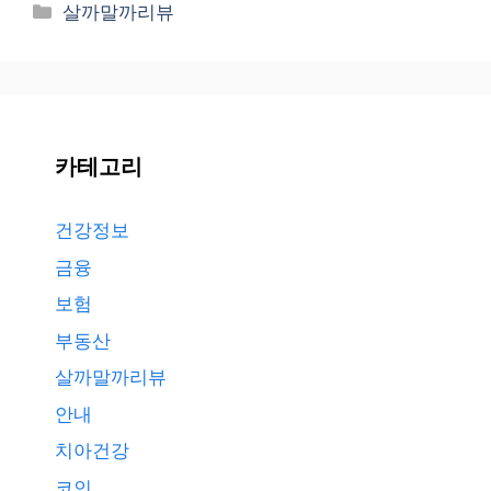
Categories
살까말까리뷰
카테고리
건강정보
금융
보험
부동산
살까말까리뷰
안내
치아건강
코인