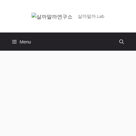
Skip
to
살까말까.Lab
content
Menu