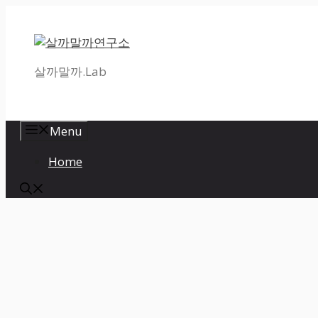
Skip
to
content
살까말까.Lab
Menu
Home