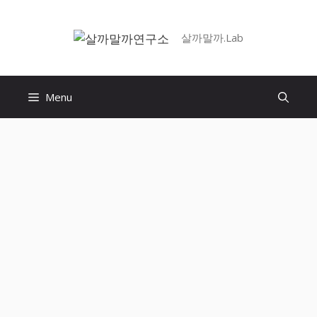
Skip
to
살까말까.Lab
content
Menu