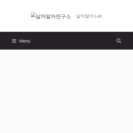
Skip
to
살까말까.Lab
content
Menu